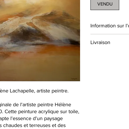
VENDU
Information sur l
Dimension : 40 x 48
Livraison
Médium : Peinture acry
Création : 2020 au 
Livraison gratuite au
Oeuvre originale
En dehors du Québec, 
contactez l'artiste pou
complémentaires
lène Lachapelle, artiste peintre.
inale de l'artiste peintre Hélène
. Cette peinture acrylique sur toile,
apte l'essence d'un paysage
es chaudes et terreuses et des