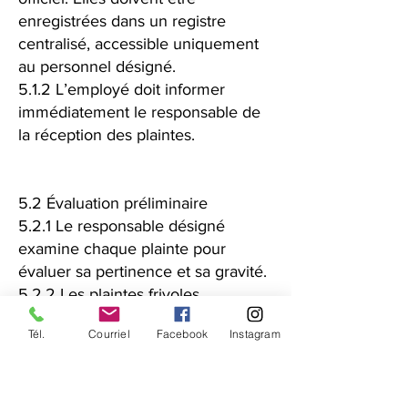
enregistrées dans un registre
centralisé, accessible uniquement
au personnel désigné.
5.1.2 L’employé doit informer
immédiatement le responsable de
la réception des plaintes.
5.2 Évaluation préliminaire
5.2.1 Le responsable désigné
examine chaque plainte pour
évaluer sa pertinence et sa gravité.
5.2.2 Les plaintes frivoles,
diffamatoires ou sans fondement
Tél.
Courriel
Facebook
Instagram
évident peuvent être rejetées.
Toutefois, une justification doit être
fournie au plaignant.