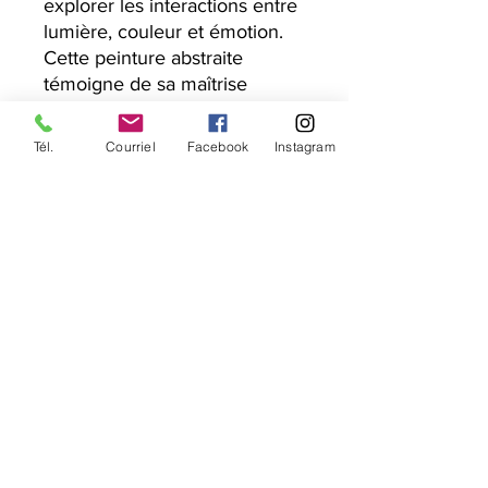
explorer les interactions entre
lumière, couleur et émotion.
Cette peinture abstraite
témoigne de sa maîtrise
technique et de sa sensibilité
artistique, confirmant son
Tél.
Courriel
Facebook
Instagram
statut de figure majeure de
l'art contemporain au Québec
et au-delà.
Découvrez "Funky I", une
œuvre où l'art et l'imaginaire
se rencontrent, et laissez-vous
emporter par sa vibrante
énergie. Pour plus
d'informations sur les œuvres
d'Hélène Lachapelle, explorez
ses collections et plongez
dans un univers artistique