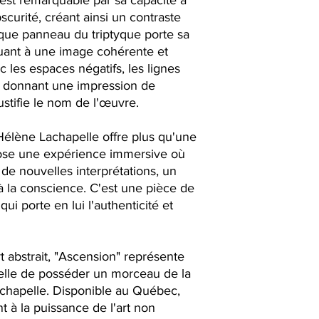
est remarquable par sa capacité à
bscurité, créant ainsi un contraste
aque panneau du triptyque porte sa
buant à une image cohérente et
ec les espaces négatifs, les lignes
s, donnant une impression de
tifie le nom de l'œuvre.
Hélène Lachapelle offre plus qu'une
pose une expérience immersive où
de nouvelles interprétations, un
 à la conscience. C'est une pièce de
 qui porte en lui l'authenticité et
t abstrait, "Ascension" représente
elle de posséder un morceau de la
Lachapelle. Disponible au Québec,
 à la puissance de l'art non