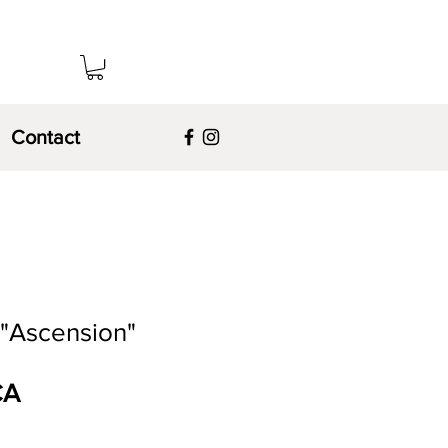
Contact
t "Ascension"
Prix
CA